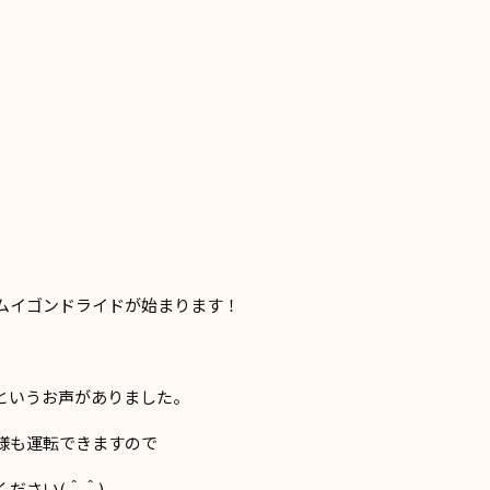
ムイゴンドライドが始まります！
というお声がありました。
様も運転できますので
ださい(＾＾)